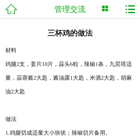



管理交流
网站首页

关于我们
三杯鸡的做法
合作方案
材料
食堂承包
鸡腿2支，姜片10片，蒜头6粒，辣椒1条，九层塔适
蔬菜配送
量，蒜蓉酱2大匙，酱油露1大匙，米酒2大匙，胡麻
新闻动态
油2大匙
管理交流
做法
联系我们
1.鸡腿切成适量大小块状；辣椒切片备用。
English