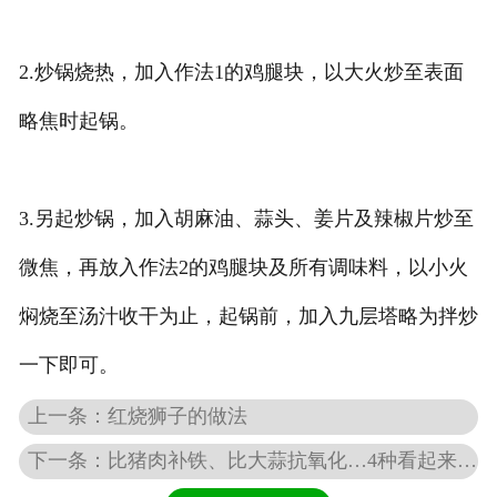
2.炒锅烧热，加入作法1的鸡腿块，以大火炒至表面
略焦时起锅。
3.另起炒锅，加入胡麻油、蒜头、姜片及辣椒片炒至
微焦，再放入作法2的鸡腿块及所有调味料，以小火
焖烧至汤汁收干为止，起锅前，加入九层塔略为拌炒
一下即可。
上一条：红烧狮子的做法
下一条：比猪肉补铁、比大蒜抗氧化…4种看起来很“脏”的食物，好处不少